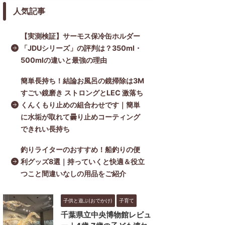
人気記事
【実測検証】サーモス保冷缶ホルダー
「JDUシリーズ」の評判は？350ml・
500mlの違いと最強の理由
簡単長持ち！結論お風呂の鏡掃除は3M
すごい鏡磨き ストロングとLEC 激落ち
くんくもり止めの組合わせです｜簡単
に水垢が取れて曇り止めコーティング
できれい長持ち
釣りライターのおすすめ！船釣りの便
利グッズ8選｜持っていくと快適＆役立
つこと間違いなしの用品をご紹介
子供と遊ぶ(おでかけ)
子育て
千葉県立中央博物館レビュ