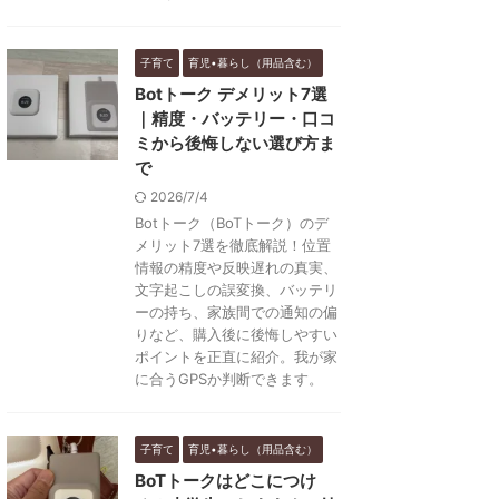
子育て
育児•暮らし（用品含む）
Botトーク デメリット7選
｜精度・バッテリー・口コ
ミから後悔しない選び方ま
で
2026/7/4
Botトーク（BoTトーク）のデ
メリット7選を徹底解説！位置
情報の精度や反映遅れの真実、
文字起こしの誤変換、バッテリ
ーの持ち、家族間での通知の偏
りなど、購入後に後悔しやすい
ポイントを正直に紹介。我が家
に合うGPSか判断できます。
子育て
育児•暮らし（用品含む）
BoTトークはどこにつけ