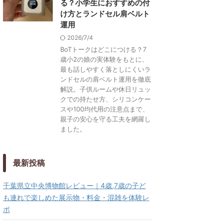
る？小学生におすすめの付
け方とランドセル肩ベルト
運用
2026/7/4
BoTトークはどこにつける？7
歳小2の娘の実体験をもとに、
最も話しやすく落としにくいラ
ンドセルの肩ベルト運用を徹底
解説。子供ルームや休日リュッ
クでの持たせ方、シリコンケー
スや100均代用の注意点まで、
親子の安心を守る工夫を網羅し
ました。
最新投稿
千葉県立中央博物館レビュー｜4歳,7歳の子ど
も連れで楽しめた展示物・料金・混雑を体験レ
ポ