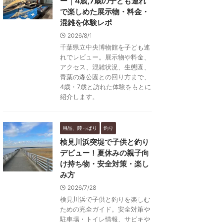
ー｜4歳,7歳の子ども連れ
で楽しめた展示物・料金・
混雑を体験レポ
2026/8/1
千葉県立中央博物館を子ども連
れでレビュー。展示物や料金、
アクセス、混雑状況、生態園、
青葉の森公園との回り方まで、
4歳・7歳と訪れた体験をもとに
紹介します。
用品、陸っぱり
釣り
検見川浜突堤で子供と釣り
デビュー！夏休みの親子向
け持ち物・安全対策・楽し
み方
2026/7/28
検見川浜で子供と釣りを楽しむ
ための完全ガイド。安全対策や
駐車場・トイレ情報、サビキや