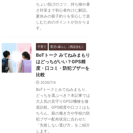
ちょい投げのコツ、持ち物や暑
さ対策まで初心者向けに解説。
夏休みの親子釣りを安心して楽
しむためのポイントが分かりま
す。
子育て
育児•暮らし（用品含む）
BoTトーク みてねみまもり
はどっちがいい？GPS精
度・口コミ・防犯ブザーを
比較
2026/7/4
BoTトークとみてねみまもり、
どっちを選ぶべき？本記事では
大人気の見守りGPS2機種を徹
底比較。GPS精度や口コミはも
ちろん、親の働き方や学校の防
犯ブザー配布状況に合わせた
「失敗しない選び方」をご紹介
します。