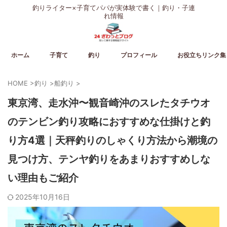
釣りライター×子育てパパが実体験で書く｜釣り・子連
れ情報
ホーム
子育て
釣り
プロフィール
お役立ちリンク集
HOME
>
釣り
>
船釣り
>
東京湾、走水沖〜観音崎沖のスレたタチウオ
のテンビン釣り攻略におすすめな仕掛けと釣
り方4選｜天秤釣りのしゃくり方法から潮境の
見つけ方、テンヤ釣りをあまりおすすめしな
い理由もご紹介
2025年10月16日