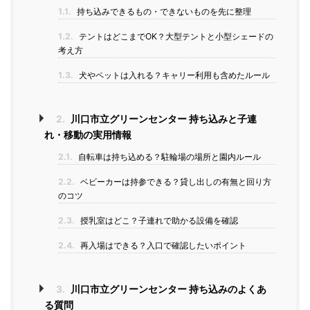
1.1.
持ち込みできるもの・できないものを先に整理
1.2.
テントはどこまでOK？大型テントと小型シェードの
考え方
1.3.
犬やペットは入れる？キャリー利用も含めたルール
2.
川口市立グリーンセンター 持ち込みと子連
れ・移動の実用情報
2.1.
自転車は持ち込める？駐輪場の場所と園内ルール
2.2.
ベビーカーは持参できる？貸し出しの有無と回り方
のコツ
2.3.
授乳室はどこ？子連れで助かる設備を確認
2.4.
再入場はできる？入口で確認したいポイント
3.
川口市立グリーンセンター 持ち込みのよくあ
る質問