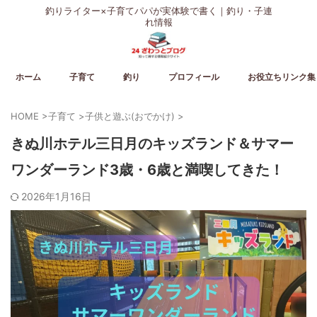
釣りライター×子育てパパが実体験で書く｜釣り・子連
れ情報
ホーム
子育て
釣り
プロフィール
お役立ちリンク集
HOME
>
子育て
>
子供と遊ぶ(おでかけ)
>
きぬ川ホテル三日月のキッズランド＆サマー
ワンダーランド3歳・6歳と満喫してきた！
2026年1月16日