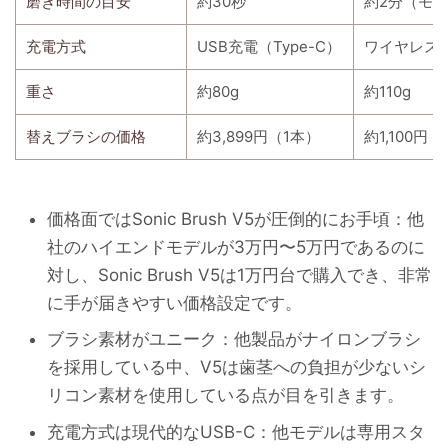
磨き時間の目安
約30秒
約2分（モ
充電方式
USB充電（Type-C）
ワイヤレス
重さ
約80g
約110g
替えブラシの価格
約3,899円（1本）
約1,100円
価格面ではSonic Brush V5が圧倒的にお手頃：他
社のハイエンドモデルが3万円〜5万円であるのに
対し、Sonic Brush V5は1万円台で購入でき、非常
に手が届きやすい価格設定です。
ブラシ素材がユニーク：他製品がナイロンブラシ
を採用している中、V5は歯茎への負担が少ないシ
リコン素材を使用している点が目を引きます。
充電方式は現代的なUSB-C：他モデルは専用スタ