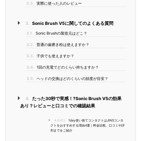
2.3.
実際に使った人のレビュー
3.
Sonic Brush V5に関してのよくある質問
3.1.
Sonic Brushの製造元はどこ？
3.2.
普通の歯磨き粉は使えますか？
3.3.
子供でも使えますか？
3.4.
1回の充電でどのくらい持ちますか？
3.5.
ヘッドの交換はどのくらいの頻度が目安？
4.
たった30秒で実感！?Sonic Brush V5の効果
あり？レビューと口コミでの確認結果
4.0.0.1.
1day使い捨てコンタクトはJINSコンタ
クトをおすすめする理由4選｜料金比較、口コミや評
判までをご紹介