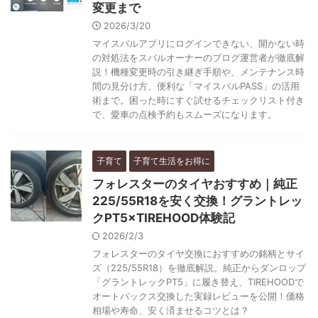
変更まで
2026/3/20
マイスバルアプリにログインできない、開かない時
の対処法をスバルオーナーのブログ運営者が徹底解
説！機種変更時の引き継ぎ手順や、メンテナンス時
間の見分け方、便利な「マイスバルPASS」の活用
術まで。困った時にすぐ試せるチェックリスト付き
で、愛車の点検予約もスムーズになります。
子育て
子育て生活をお得に
フォレスターのタイヤおすすめ｜純正
225/55R18を安く交換！グラントレッ
クPT5×TIREHOOD体験記
2026/2/3
フォレスターのタイヤ交換におすすめの銘柄とサイ
ズ（225/55R18）を徹底解説。純正からダンロップ
「グラントレックPT5」に履き替え、TIREHOODで
オートバックス交換した実録レビューを公開！価格
相場や寿命、安く済ませるコツとは？