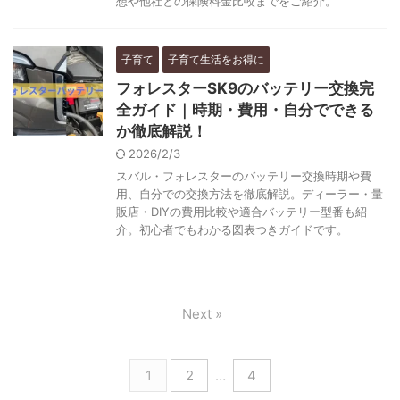
想や他社との保険料金比較までをご紹介。
子育て
子育て生活をお得に
フォレスターSK9のバッテリー交換完
全ガイド｜時期・費用・自分でできる
か徹底解説！
2026/2/3
スバル・フォレスターのバッテリー交換時期や費
用、自分での交換方法を徹底解説。ディーラー・量
販店・DIYの費用比較や適合バッテリー型番も紹
介。初心者でもわかる図表つきガイドです。
Next »
1
2
…
4