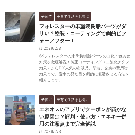
子育て
子育て生活をお得に
フォレスターの未塗装樹脂パーツがダ
サい？塗装・コーティングで劇的ビフ
ォーアフター！
2026/2/3
SKフォレスターの未塗装樹脂パーツの白化・色あせ
対策を徹底解説！純正コーティング（二酸化チタン
効果）からDIY人気の市販品、塗装、交換の費用対
効果まで、愛車の見た目を劇的に復活させる方法を
紹介します。
子育て
子育て生活をお得に
エネオスのアプリでクーポンが届かな
い原因は？評判・使い方・エネキー併
用の注意点まで完全解説
2026/2/3