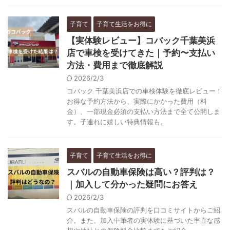
子育て
子育て生活をお得に
【実体験レビュー】コバック千葉美浜
店で車検を受けてきた｜予約〜支払い
方法・費用まで徹底解説
2026/2/3
コバック 千葉美浜店での車検体験を徹底レビュー！
お得な予約方法から、実際にかかった費用（料
金）、一部現金必須の支払い方法まで全て公開しま
す。子連れに嬉しい特典情報も。
子育て
子育て生活をお得に
スバルの自動車保険は高い？評判は？
｜加入して分かった疑問にお答え
2026/2/3
スバルの自動車保険の評判を口コミサイトからご紹
介。また、加入中筆者の実体験に基づいた率直な感