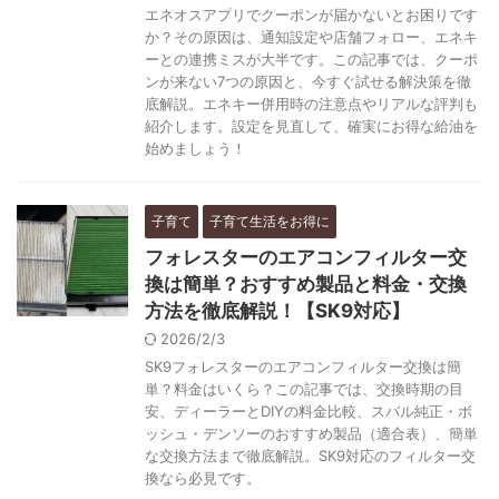
エネオスアプリでクーポンが届かないとお困りです
か？その原因は、通知設定や店舗フォロー、エネキ
ーとの連携ミスが大半です。この記事では、クーポ
ンが来ない7つの原因と、今すぐ試せる解決策を徹
底解説。エネキー併用時の注意点やリアルな評判も
紹介します。設定を見直して、確実にお得な給油を
始めましょう！
子育て
子育て生活をお得に
フォレスターのエアコンフィルター交
換は簡単？おすすめ製品と料金・交換
方法を徹底解説！【SK9対応】
2026/2/3
SK9フォレスターのエアコンフィルター交換は簡
単？料金はいくら？この記事では、交換時期の目
安、ディーラーとDIYの料金比較、スバル純正・ボ
ッシュ・デンソーのおすすめ製品（適合表）、簡単
な交換方法まで徹底解説。SK9対応のフィルター交
換なら必見です。