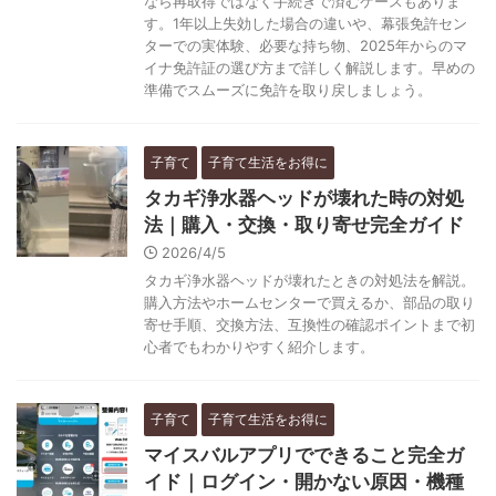
なら再取得ではなく手続きで済むケースもありま
す。1年以上失効した場合の違いや、幕張免許セン
ターでの実体験、必要な持ち物、2025年からのマ
イナ免許証の選び方まで詳しく解説します。早めの
準備でスムーズに免許を取り戻しましょう。
子育て
子育て生活をお得に
タカギ浄水器ヘッドが壊れた時の対処
法｜購入・交換・取り寄せ完全ガイド
2026/4/5
タカギ浄水器ヘッドが壊れたときの対処法を解説。
購入方法やホームセンターで買えるか、部品の取り
寄せ手順、交換方法、互換性の確認ポイントまで初
心者でもわかりやすく紹介します。
子育て
子育て生活をお得に
マイスバルアプリでできること完全ガ
イド｜ログイン・開かない原因・機種