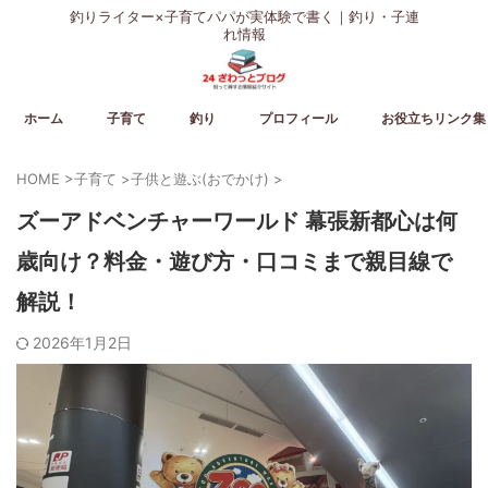
釣りライター×子育てパパが実体験で書く｜釣り・子連
れ情報
ホーム
子育て
釣り
プロフィール
お役立ちリンク集
HOME
>
子育て
>
子供と遊ぶ(おでかけ)
>
ズーアドベンチャーワールド 幕張新都心は何
歳向け？料金・遊び方・口コミまで親目線で
解説！
2026年1月2日