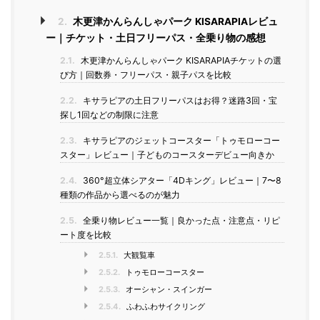
2.
木更津かんらんしゃパーク KISARAPIAレビュ
ー｜チケット・土日フリーパス・全乗り物の感想
2.1.
木更津かんらんしゃパーク KISARAPIAチケットの選
び方｜回数券・フリーパス・親子パスを比較
2.2.
キサラピアの土日フリーパスはお得？迷路3回・宝
探し1回などの制限に注意
2.3.
キサラピアのジェットコースター「トゥモローコー
スター」レビュー｜子どものコースターデビュー向きか
2.4.
360°超立体シアター「4Dキング」レビュー｜7〜8
種類の作品から選べるのが魅力
2.5.
全乗り物レビュー一覧｜良かった点・注意点・リピ
ート度を比較
2.5.1.
大観覧車
2.5.2.
トゥモローコースター
2.5.3.
オーシャン・スインガー
2.5.4.
ふわふわサイクリング