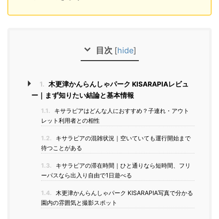
目次
[
hide
]
1.
木更津かんらんしゃパーク KISARAPIAレビュ
ー｜まず知りたい結論と基本情報
1.1.
キサラピアはどんな人におすすめ？子連れ・アウト
レット利用者との相性
1.2.
キサラピアの混雑状況｜空いていても運行開始まで
待つことがある
1.3.
キサラピアの滞在時間｜ひと通りなら短時間、フリ
ーパスなら出入り自由で1日遊べる
1.4.
木更津かんらんしゃパーク KISARAPIA写真で分かる
園内の雰囲気と撮影スポット