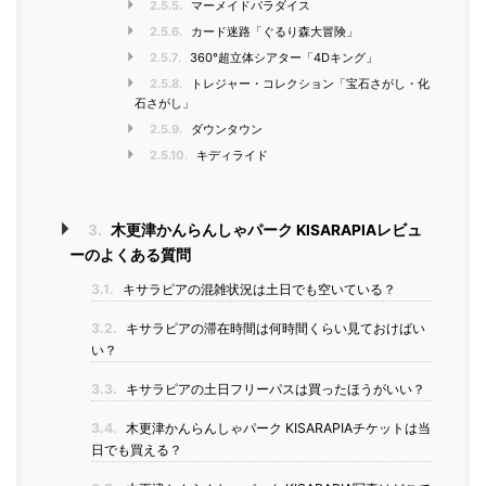
2.5.5.
マーメイドパラダイス
2.5.6.
カード迷路「ぐるり森大冒険」
2.5.7.
360°超立体シアター「4Dキング」
2.5.8.
トレジャー・コレクション「宝石さがし・化
石さがし」
2.5.9.
ダウンタウン
2.5.10.
キディライド
3.
木更津かんらんしゃパーク KISARAPIAレビュ
ーのよくある質問
3.1.
キサラピアの混雑状況は土日でも空いている？
3.2.
キサラピアの滞在時間は何時間くらい見ておけばい
い？
3.3.
キサラピアの土日フリーパスは買ったほうがいい？
3.4.
木更津かんらんしゃパーク KISARAPIAチケットは当
日でも買える？