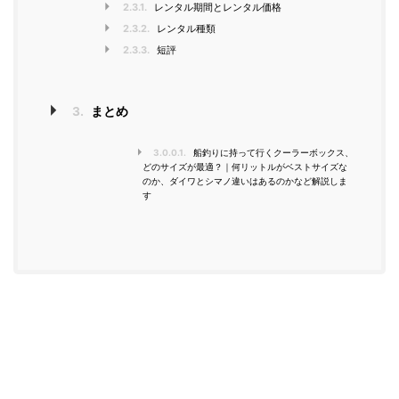
2.3.1.
レンタル期間とレンタル価格
2.3.2.
レンタル種類
2.3.3.
短評
3.
まとめ
3.0.0.1.
船釣りに持って行くクーラーボックス、
どのサイズが最適？｜何リットルがベストサイズな
のか、ダイワとシマノ違いはあるのかなど解説しま
す