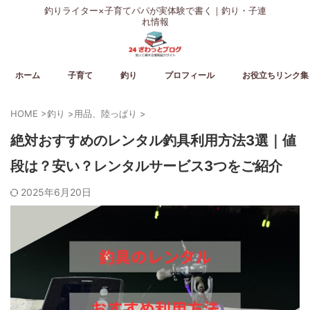
釣りライター×子育てパパが実体験で書く｜釣り・子連
れ情報
ホーム
子育て
釣り
プロフィール
お役立ちリンク集
HOME
>
釣り
>
用品、陸っぱり
>
絶対おすすめのレンタル釣具利用方法3選｜値
段は？安い？レンタルサービス3つをご紹介
2025年6月20日