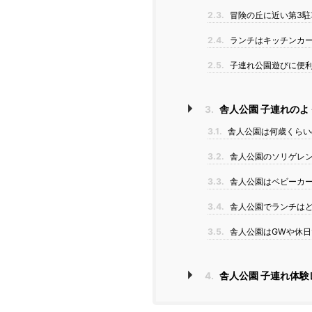
2.3.
冒険の丘に近い第3駐
2.4.
ランチはキッチンカー
2.5.
子連れ公園遊びに便
3.
舎人公園 子連れのよ
3.1.
舎人公園は何歳くらい
3.2.
舎人公園のソリゲレ
3.3.
舎人公園はベビーカ
3.4.
舎人公園でランチは
3.5.
舎人公園はGWや休日
4.
舎人公園 子連れ体験