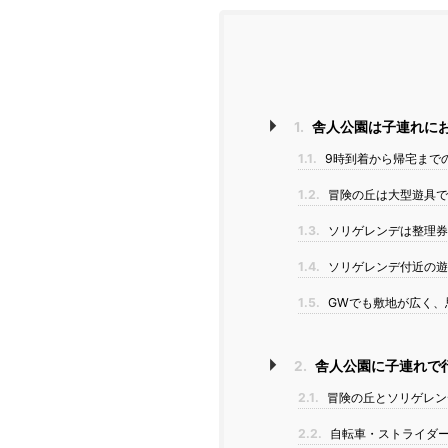
1.
舎人公園は子連れに
1.1.
9時到着から帰宅まで
1.2.
冒険の丘は大型遊具で
1.3.
ソリゲレンデは整理券
1.4.
ソリゲレンデ付近の遊
1.5.
GWでも敷地が広く、
2.
舎人公園に子連れで
2.1.
冒険の丘とソリゲレン
2.2.
自転車・ストライダー