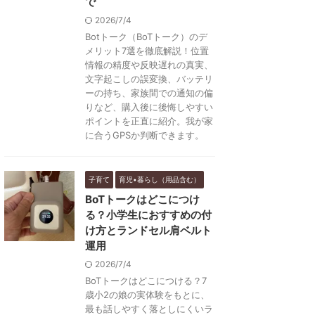
で
2026/7/4
Botトーク（BoTトーク）のデ
メリット7選を徹底解説！位置
情報の精度や反映遅れの真実、
文字起こしの誤変換、バッテリ
ーの持ち、家族間での通知の偏
りなど、購入後に後悔しやすい
ポイントを正直に紹介。我が家
に合うGPSか判断できます。
子育て
育児•暮らし（用品含む）
BoTトークはどこにつけ
る？小学生におすすめの付
け方とランドセル肩ベルト
運用
2026/7/4
BoTトークはどこにつける？7
歳小2の娘の実体験をもとに、
最も話しやすく落としにくいラ