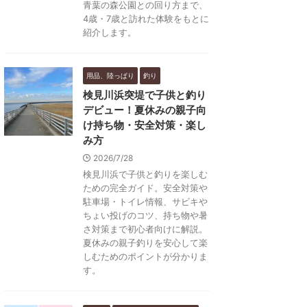
青葉の森公園との回り方まで、
4歳・7歳と訪れた体験をもとに
紹介します。
用品、陸っぱり
釣り
検見川浜突堤で子供と釣り
デビュー！夏休みの親子向
け持ち物・安全対策・楽し
み方
2026/7/28
検見川浜で子供と釣りを楽しむ
ための完全ガイド。安全対策や
駐車場・トイレ情報、サビキや
ちょい投げのコツ、持ち物や暑
さ対策まで初心者向けに解説。
夏休みの親子釣りを安心して楽
しむためのポイントが分かりま
す。