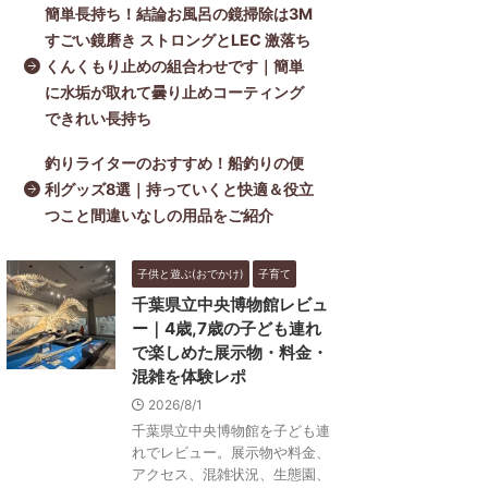
簡単長持ち！結論お風呂の鏡掃除は3M
すごい鏡磨き ストロングとLEC 激落ち
くんくもり止めの組合わせです｜簡単
に水垢が取れて曇り止めコーティング
できれい長持ち
釣りライターのおすすめ！船釣りの便
利グッズ8選｜持っていくと快適＆役立
つこと間違いなしの用品をご紹介
子供と遊ぶ(おでかけ)
子育て
千葉県立中央博物館レビュ
ー｜4歳,7歳の子ども連れ
で楽しめた展示物・料金・
混雑を体験レポ
2026/8/1
千葉県立中央博物館を子ども連
れでレビュー。展示物や料金、
アクセス、混雑状況、生態園、