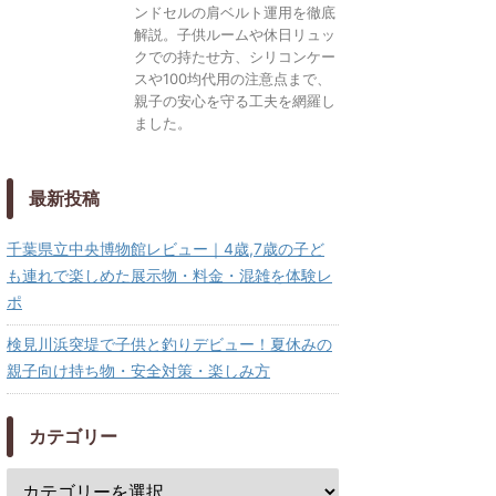
ンドセルの肩ベルト運用を徹底
解説。子供ルームや休日リュッ
クでの持たせ方、シリコンケー
スや100均代用の注意点まで、
親子の安心を守る工夫を網羅し
ました。
最新投稿
千葉県立中央博物館レビュー｜4歳,7歳の子ど
も連れで楽しめた展示物・料金・混雑を体験レ
ポ
検見川浜突堤で子供と釣りデビュー！夏休みの
親子向け持ち物・安全対策・楽しみ方
カテゴリー