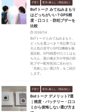
子育て
育児•暮らし（用品含む）
BoTトーク みてねみまもり
はどっちがいい？GPS精
度・口コミ・防犯ブザーを
比較
2026/7/4
BoTトークとみてねみまもり、
どっちを選ぶべき？本記事では
大人気の見守りGPS2機種を徹
底比較。GPS精度や口コミはも
ちろん、親の働き方や学校の防
犯ブザー配布状況に合わせた
「失敗しない選び方」をご紹介
します。
子育て
育児•暮らし（用品含む）
Botトーク デメリット7選
｜精度・バッテリー・口コ
ミから後悔しない選び方ま