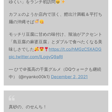
ゆくい」をランチ初訪問
カフェのようか店内で頂く、鰹出汁満載＆平打ち
麺の沖縄そば
モッチリ豆腐に甘めの味付け、辣油がアクセント
「島豆腐の麻婆豆腐」とダブルで食べたくなる美
味しさでした
https://t.co/hMGzC5XADG
pic.twitter.com/lLpgyQ9aRI
— ひで＠孤高の千葉グルメ（DQウォークも継続
中） (@nyanko00k1)
December 2, 2021
真砂の、のせんち！