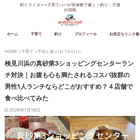
釣りライター×子育てパパが実体験で書く｜釣り・子連
れ情報
ホーム
子育て
釣り
プロフィール
お役立ちリンク集
HOME
>
子育て
>
子供と遊ぶ(おでかけ)
>
検見川浜の真砂第3ショッピングセンターラン
チ対決｜お腹も心も満たされるコスパ抜群の
男性1人ランチならどこがおすすめ？４店舗で
食べ比べてみた
2026年1月16日