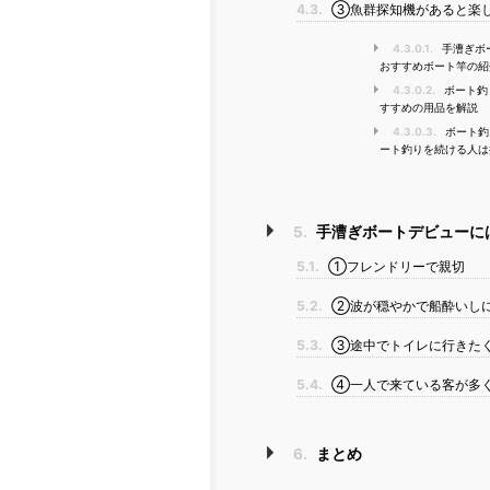
4.3.
③魚群探知機があると楽
4.3.0.1.
手漕ぎボ
おすすめボート竿の紹
4.3.0.2.
ボート釣
すすめの用品を解説
4.3.0.3.
ボート釣
ート釣りを続ける人は
5.
手漕ぎボートデビューに
5.1.
①フレンドリーで親切
5.2.
②波が穏やかで船酔いし
5.3.
③途中でトイレに行きた
5.4.
④一人で来ている客が多く
6.
まとめ