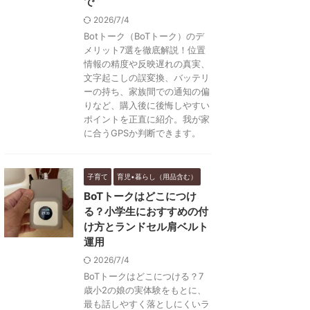
で
2026/7/4
Botトーク（BoTトーク）のデ
メリット7選を徹底解説！位置
情報の精度や反映遅れの真実、
文字起こしの誤変換、バッテリ
ーの持ち、家族間での通知の偏
りなど、購入後に後悔しやすい
ポイントを正直に紹介。我が家
に合うGPSか判断できます。
子育て
育児•暮らし（用品含む）
BoTトークはどこにつけ
る？小学生におすすめの付
け方とランドセル肩ベルト
運用
2026/7/4
BoTトークはどこにつける？7
歳小2の娘の実体験をもとに、
最も話しやすく落としにくいラ