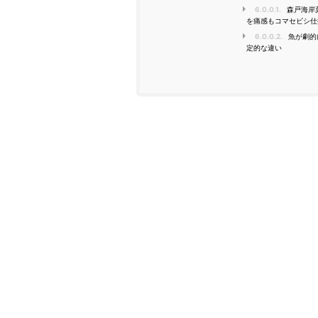
6.0.0.1.
森戸海岸
を痛感もコマセビシ仕
6.0.0.2.
魚が劇的
定的な違い