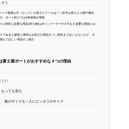
しそう
ートで最適な竿（ロッド）の長さとリールは？｜釣竿は長さより調子優先、
介、ボート釣りでは4本体制が理想
りに絶対に必要な用品(持ち物)は8つ｜クーラーやタモなど必要な理由とお
りであると確実に便利なお役立ち用品８つ｜絶対まではいえないけど、ボ
揃えてほしい用品のご紹介
は富士屋ボートがおすすめな４つの理由
にくい
くなっても安心
、船のサイズも一人にピッタリのサイズ