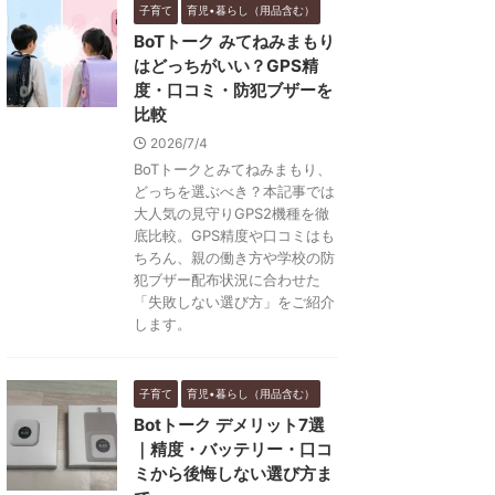
子育て
育児•暮らし（用品含む）
BoTトーク みてねみまもり
はどっちがいい？GPS精
度・口コミ・防犯ブザーを
比較
2026/7/4
BoTトークとみてねみまもり、
どっちを選ぶべき？本記事では
大人気の見守りGPS2機種を徹
底比較。GPS精度や口コミはも
ちろん、親の働き方や学校の防
犯ブザー配布状況に合わせた
「失敗しない選び方」をご紹介
します。
子育て
育児•暮らし（用品含む）
Botトーク デメリット7選
｜精度・バッテリー・口コ
ミから後悔しない選び方ま