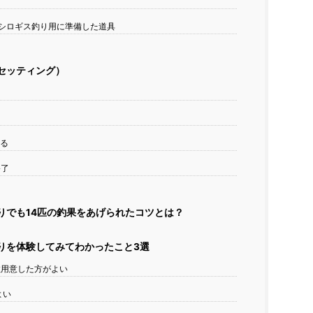
シロギス釣り用に準備した道具
セッティング）
なる
終了
りでも14匹の釣果をあげられたコツとは？
りを体験してみてわかったこと3選
用意した方がよい
よい