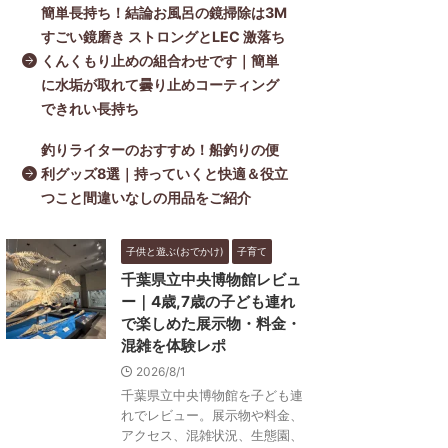
簡単長持ち！結論お風呂の鏡掃除は3M
すごい鏡磨き ストロングとLEC 激落ち
くんくもり止めの組合わせです｜簡単
に水垢が取れて曇り止めコーティング
できれい長持ち
釣りライターのおすすめ！船釣りの便
利グッズ8選｜持っていくと快適＆役立
つこと間違いなしの用品をご紹介
子供と遊ぶ(おでかけ)
子育て
千葉県立中央博物館レビュ
ー｜4歳,7歳の子ども連れ
で楽しめた展示物・料金・
混雑を体験レポ
2026/8/1
千葉県立中央博物館を子ども連
れでレビュー。展示物や料金、
アクセス、混雑状況、生態園、