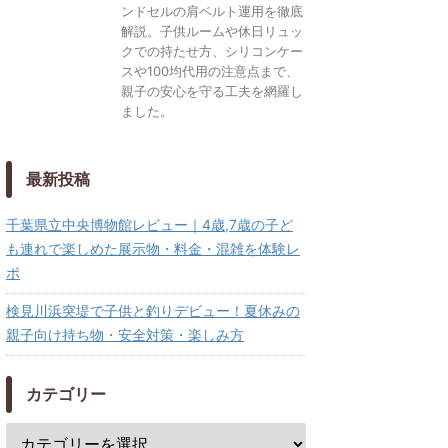
ンドセルの肩ベルト運用を徹底
解説。子供ルームや休日リュッ
クでの持たせ方、シリコンケー
スや100均代用の注意点まで、
親子の安心を守る工夫を網羅し
ました。
最新投稿
千葉県立中央博物館レビュー｜4歳,7歳の子ど
も連れで楽しめた展示物・料金・混雑を体験レ
ポ
検見川浜突堤で子供と釣りデビュー！夏休みの
親子向け持ち物・安全対策・楽しみ方
カテゴリー