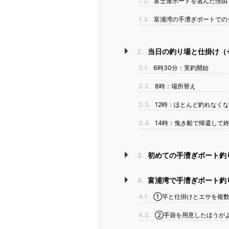
1.2.
富士屋ボートを選んだ理由
1.3.
富浦湾の手漕ぎボートでの
2.
当日の釣り場と仕掛け（
2.1.
6時30分：実釣開始
2.2.
8時：場所替え
2.3.
12時：ほとんど釣れなく
2.4.
14時：曳き船で帰還して
3.
初めての手漕ぎボート釣
4.
富浦湾で手漕ぎボート釣
4.1.
①竿と仕掛けとエサを複数
4.2.
②手袋を用意したほうが