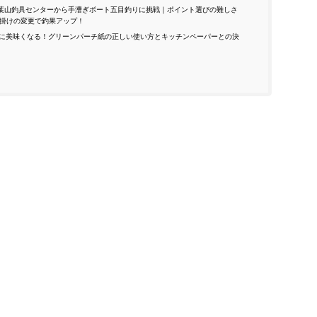
葉山釣具センターから手漕ぎボート五目釣りに挑戦｜ポイント選びの難しさ
掛けの変更で釣果アップ！
に美味くなる！グリーンパーチ紙の正しい使い方とキッチンペーパーとの決