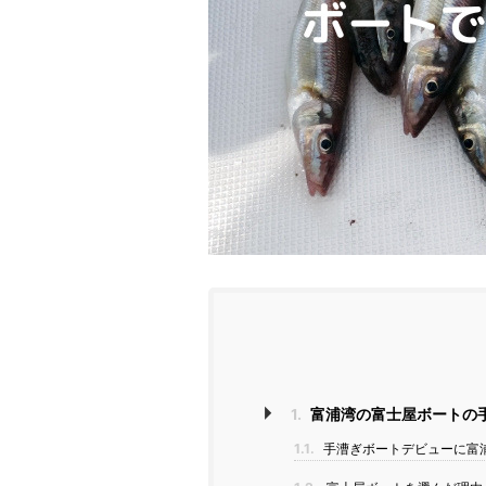
1.
富浦湾の富士屋ボートの
1.1.
手漕ぎボートデビューに富