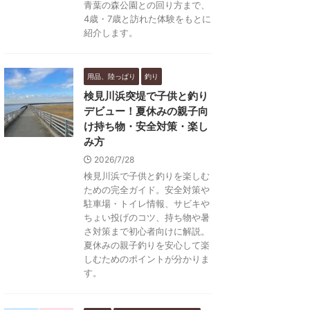
青葉の森公園との回り方まで、
4歳・7歳と訪れた体験をもとに
紹介します。
用品、陸っぱり
釣り
検見川浜突堤で子供と釣り
デビュー！夏休みの親子向
け持ち物・安全対策・楽し
み方
2026/7/28
検見川浜で子供と釣りを楽しむ
ための完全ガイド。安全対策や
駐車場・トイレ情報、サビキや
ちょい投げのコツ、持ち物や暑
さ対策まで初心者向けに解説。
夏休みの親子釣りを安心して楽
しむためのポイントが分かりま
す。