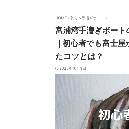
HOME
>
釣り
>
手漕ぎボート
>
富浦湾手漕ぎボート
｜初心者でも富士屋
たコツとは？
2025年10月3日